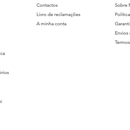
Contactos
Sobre 
Livro de reclamações
Polític
A minha conta
Garant
Envios 
Termos
ica
órios
ec