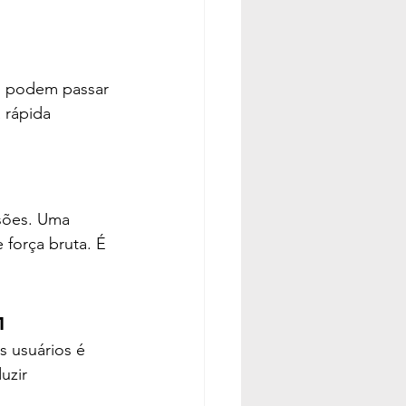
s podem passar 
 rápida 
asões. Uma 
 força bruta. É 
a
 usuários é 
uzir 