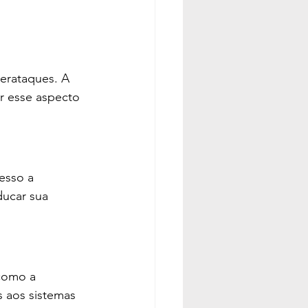
berataques. A 
ar esse aspecto 
esso a 
ducar sua 
como a 
s aos sistemas 