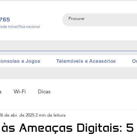
765
rede móvel/fixa nacional
onsolas e Jogos
Telemóveis e Acessórios
O
a
Wi-Fi
Dicas
26 de abr. de 2025
2 min de leitura
às Ameaças Digitais: 5 