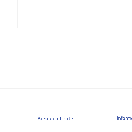
Reciclagem de Passwords:
Um Perigo oculto para a tua
Segurança Online
Infor
Área de cliente