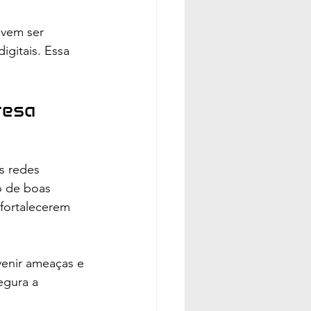
vem ser 
igitais. Essa 
resa
s redes 
o de boas 
fortalecerem 
venir ameaças e 
egura a 