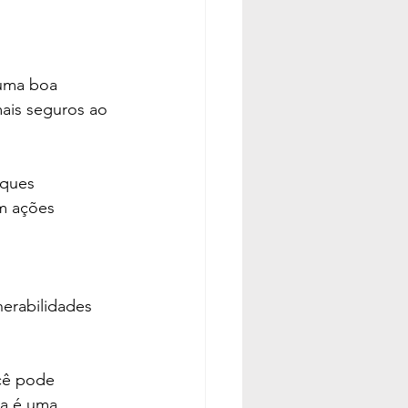
 uma boa 
mais seguros ao 
aques 
m ações 
nerabilidades 
cê pode 
ça é uma 