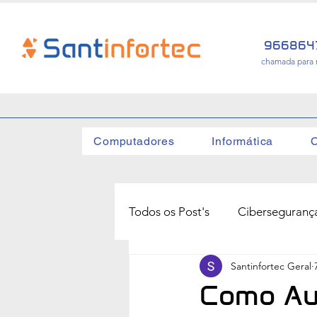
966864
chamada para 
Computadores
Informática
C
Todos os Post's
Ciberseguranç
Santinfortec Geral
Como Au