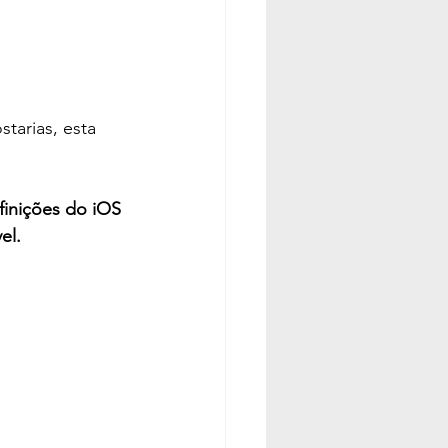
tarias, esta 
finições do iOS 
el.