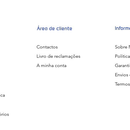
Infor
Área de cliente
Contactos
Sobre 
Livro de reclamações
Polític
A minha conta
Garant
Envios 
Termos
ica
órios