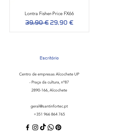
Lontra Fisher-Price FX66
Preço normal
Preço promocional
39,90 €
29,90 €
Escritório
Centro de empresas
Alcochete UP
- Praça da cultura, nº87
2890-166
, Alcochete
geral@santinfortec.pt
+351 966 864 765