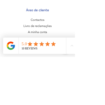
Área de cliente
Contactos
Livro de reclamações
A minha conta
Informação
Sobre Nós
Política de Privacidade
Garantias e Devoluções
Envios e Entregas
Termos e Condições
Downloads